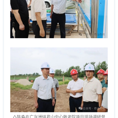
△陈淼在广兴洲镇君山中心敬老院项目现场调研督