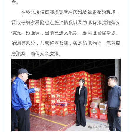
全。
在钱北垸洞庭湖堤观音村段滑坡隐患整治现场，
雷欣仔细察看隐患点整治情况以及防汛备汛措施落实
情况。她强调，当前已进入汛期，要高度警惕滑坡、
渗漏等风险，加密巡查监测，备足防汛物资，完善应
急预案，确保安全度汛。