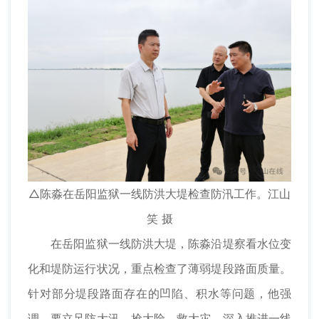
△陈淼在岳阳监狱一线防洪大堤检查防汛工作。江山
笑 摄
在岳阳监狱一线防洪大堤，陈淼沿堤察看水位变
化和堤防运行状况，重点检查了薄弱堤段路面质量。
针对部分堤段路面存在的凹陷、积水等问题，他强
调，要立足防大汛、抢大险、救大灾，深入推进一线