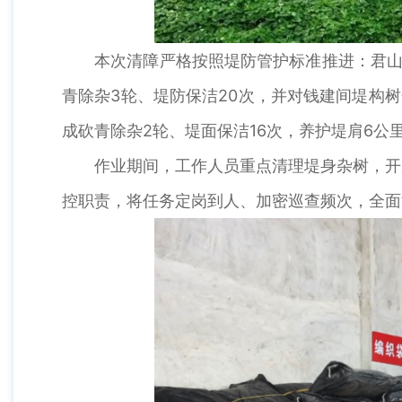
本次清障严格按照堤防管护标准推进：君山垸完
青除杂3轮、堤防保洁20次，并对钱建间堤构
成砍青除杂2轮、堤面保洁16次，养护堤肩6公
作业期间，工作人员重点清理堤身杂树，开展
控职责，将任务定岗到人、加密巡查频次，全面