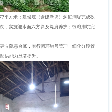
77平方米；建设垸（含建新垸）洞庭湖堤完成砍
6次，实施迎水面六方块及堤肩养护；钱粮湖垸完
建立隐患台账，实行闭环销号管理，细化分段管
与防洪能力显著提升。