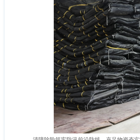
清障除险筑牢防汛前沿防线，充足物资夯实抢