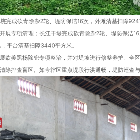
成砍青除杂2轮、堤防保洁16次，外滩清基扫障924
树开展专项清理；长江干堤完成砍青除杂2轮、堤防保洁1
里，平台清基扫障3440平方米。
欧美黑杨除兜专项整治，并对堤坡进行修整养护。全区
清除排查盲区。如今辖区重点堤段行洪通畅，堤防巡查