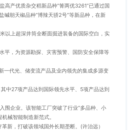
高产优质杂交稻新品种“箐两优3261”已通过国
盐碱朝天椒品种“博辣天骄2号”等新品种，在新
。
00米以上超深井筒全断面掘进装备的国际空白，实
进水平，为资源勘探、灾害预警、国防安全保障等
布新一代光、储变流产品及业内领先的集成多源变
其中27项产品达到国际领先水平、5项产品达到
入围企业。该智能工厂突破了行业“多品种、小
程机械智能制造新范式。
疗革新，打破该领域国外长期垄断。(许治远）