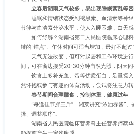
立春后阴雨天气较多，易出现睡眠紊乱等困
睡眠和情绪状态受到褪黑素、血清素等神经
节律与血清素分泌水平，使人入睡困难，白天感
如何纾解？湖南省第二人民医院临床心理科
键的“锚点”。午休时间可适当增加，最好不超过
天气无法改变，但可对起居和工作环境进行
间，可在窗边接受20-30分钟自然光照，阴天
饮食上多补充鱼、蛋等优质蛋白，足量摄入
然怀抱或参与有趣的体育活动，尝试将注意力转
春节期间合理膳食，控制体重，健康过年
“每逢佳节胖三斤”，湘菜讲究“浓油赤酱
择、调整顺序”。
湖南省人民医院临床营养科主任营养师蔡华
能提前产生一定饱腹感。