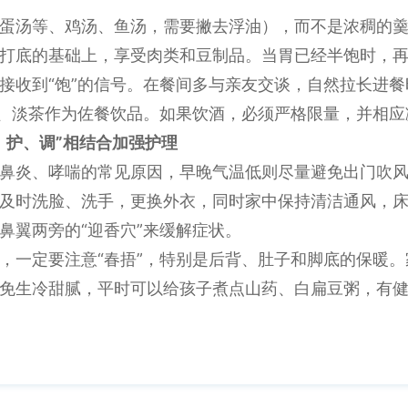
蛋汤等、鸡汤、鱼汤，需要撇去浮油），而不是浓稠的
打底的基础上，享受肉类和豆制品。当胃已经半饱时，
接收到“饱”的信号。在餐间多与亲友交谈，自然拉长进餐
水、淡茶作为佐餐饮品。如果饮酒，必须严格限量，并相
、护、调”相结合加强护理
鼻炎、哮喘的常见原因，早晚气温低则尽量避免出门吹
及时洗脸、洗手，更换外衣，同时家中保持清洁通风，
鼻翼两旁的“迎香穴”来缓解症状。
，一定要注意“春捂”，特别是后背、肚子和脚底的保暖
免生冷甜腻，平时可以给孩子煮点山药、白扁豆粥，有