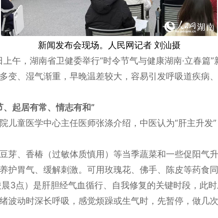
新闻发布会现场。人民网记者 刘汕摄
30日上午，湖南省卫健委举行“时令节气与健康湖南·立春
多变、湿气渐重，早晚温差较大，容易引发呼吸道疾病
节、起居有常、情志有和”
院儿童医学中心主任医师张涤介绍，中医认为“肝主升发
豆芽、香椿（过敏体质慎用）等当季蔬菜和一些促阳气
养护胃气、缓解刺激。可用玫瑰花、佛手、陈皮等药食
凌晨3点）是肝胆经气血循行、自我修复的关键时段，此
绪波动时深长呼吸，感觉烦躁或生气时，先暂停，做几次