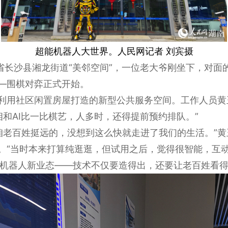
超能机器人大世界。人民网记者 刘宾摄
南省长沙县湘龙街道“美邻空间”，一位老大爷刚坐下，对
——围棋对弈正式开始。
式利用社区闲置房屋打造的新型公共服务空间。工作人员
和AI比一比棋艺，人多时，还得提前预约排队。”
咱老百姓挺远的，没想到这么快就走进了我们的生活。”黄
人。“当时本来打算纯逛逛，但试用之后，觉得很智能，互动
机器人新业态——技术不仅要造得出，还要让老百姓看