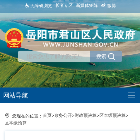
长者专区
新媒体矩阵
无障碍浏览
微博
搜索
网站导航
首页
>
政务公开
>
财政预决算
>
区本级预决算
>
您现在的位置：
区本级预算