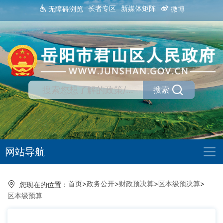
长者专区
新媒体矩阵
无障碍浏览
微博
搜索
网站导航
首页
>
政务公开
>
财政预决算
>
区本级预决算
>
您现在的位置：
区本级预算