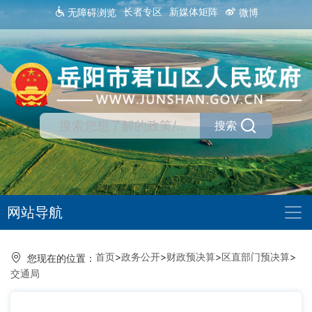
长者专区
新媒体矩阵
无障碍浏览
微博
搜索
网站导航
首页
>
政务公开
>
财政预决算
>
区直部门预决算
>
您现在的位置：
交通局