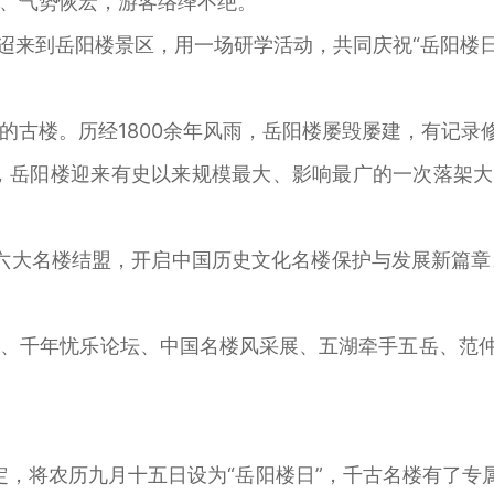
、气势恢宏，游客络绎不绝。
来到岳阳楼景区，用一场研学活动，共同庆祝“岳阳楼日
楼。历经1800余年风雨，岳阳楼屡毁屡建，有记录修
岳阳楼迎来有史以来规模最大、影响最广的一次落架大
大名楼结盟，开启中国历史文化名楼保护与发展新篇章
千年忧乐论坛、中国名楼风采展、五湖牵手五岳、范仲淹
定，将农历九月十五日设为“岳阳楼日”，千古名楼有了专属