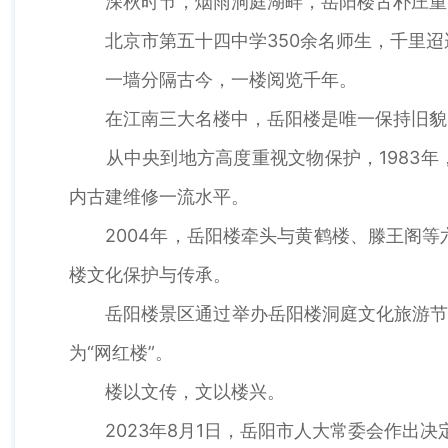
深秋时节，烟雨洞庭湖畔，岳阳楼古朴庄重
北京市第五十四中学350余名师生，千里迢迢
一墙分隔古今，一楼阅览千年。
在江南三大名楼中，岳阳楼是唯一保持旧貌的古
从中央到地方高度重视文物保护，1983年，
内古建维修一流水平。
2004年，岳阳楼牵头与黄鹤楼、滕王阁等六
楼文化保护与传承。
岳阳楼景区通过举办岳阳楼洞庭文化旅游节、
为“网红楼”。
楼以文传，文以楼兴。
2023年8月1日，岳阳市人大常委会作出决