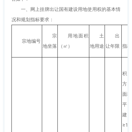
一、网上挂牌出让国有建设用地使用权的基本情
况和规划指标要求：
宗
用地面积
土
出
宗地编号
地坐落
（㎡）
地用途
让年限
指标
积14
方
面积≥
平
建
≥11