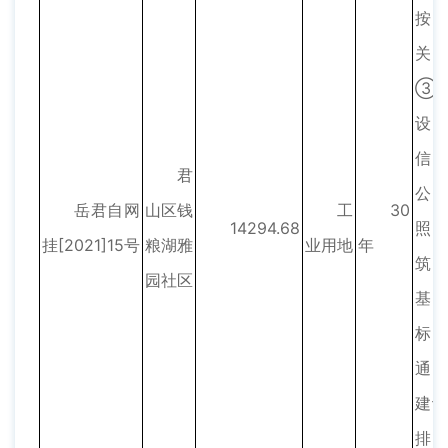
按
关
③
设
信
君
公
岳君自网
山区钱
工
30
14294.68
照
挂[2021]15号
粮湖雅
业用地
年
筑
园社区
基
标
通
建
排