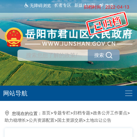
长者专区
新媒体矩阵
无障碍浏览
微博
归档时间：2022-04-13
搜索
网站导航
首页
>
专题专栏
>
归档专题
>
政务公开工作要点
>
您现在的位置：
助力稳增长
>
公共资源配置
>
国土资源交易
>
土地出让公告