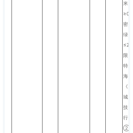
米
≥0
密度
≤2
限高
特
海
《
城
技
行
②