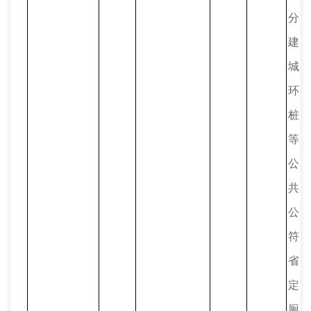
分
建
城
环
桩
等
公
共
公
符
省
定
厕