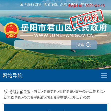
长者专区
新媒体矩阵
无障碍浏览
微博
归档时间：2022-04-13
搜索
网站导航
首页
>
专题专栏
>
归档专题
>
政务公开工作要点
>
您现在的位置：
助力稳增长
>
公共资源配置
>
国土资源交易
>
土地出让公告