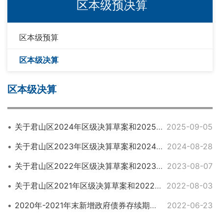
区本级预决算
区本级预算
区本级决算
区本级决算
关于君山区2024年区级决算草案和2025年上半年预算执行情况的报告
2025-09-05
关于君山区2023年区级决算草案和2024年上半年预算执行情况的报告
2024-08-28
关于君山区2022年区级决算草案和2023年上半年预算执行情况的报告
2023-08-07
关于君山区2021年区级决算草案和2022年上半年预算执行情况的报告
2022-08-03
2020年-2021年末新增政府债券存续期信息情况表
2022-06-23