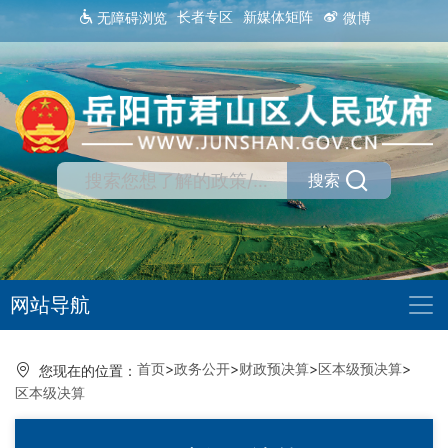
长者专区
新媒体矩阵
无障碍浏览
微博
搜索
网站导航
首页
>
政务公开
>
财政预决算
>
区本级预决算
>
您现在的位置：
区本级决算