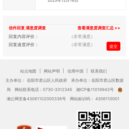
2025年12月16日
提
交
信
件
信件回复 满意度调查
查看满意度调查汇总 >>
的
回复内容评价：
（非常满意）
时
回复速度评价：
（非常满意）
候，
请
根
|
|
|
据
站点地图
网站声明
信用中国
联系我们
实
主办单位： 岳阳市君山区人民政府
承办单位：岳阳市君山区数据
际
局
网站联系电话：0730-3312345
湘ICP备11019943号
情
湘公网安备43061102000336号
网站标识码： 4306110001
况
选
择
信