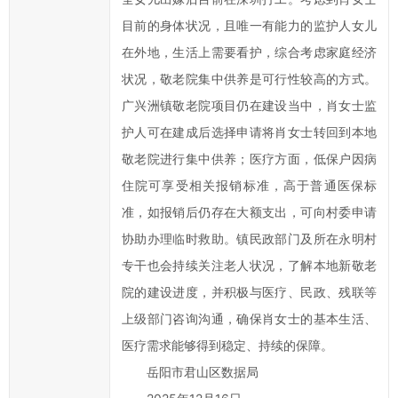
政
目前的身体状况，且唯一有能力的监护人女儿
府
在外地，生活上需要看护，综合考虑家庭经济
的
状况，敬老院集中供养是可行性较高的方式。
发
广兴洲镇敬老院项目仍在建设当中，肖女士监
展
工
护人可在建成后选择申请将肖女士转回到本地
作
敬老院进行集中供养；医疗方面，低保户因病
提
住院可享受相关报销标准，高于普通医保标
出
准，如报销后仍存在大额支出，可向村委申请
意
协助办理临时救助。镇民政部门及所在永明村
见
专干也会持续关注老人状况，了解本地新敬老
与
院的建设进度，并积极与医疗、民政、残联等
建
议；
上级部门咨询沟通，确保肖女士的基本生活、
2、
医疗需求能够得到稳定、持续的保障。
您
岳阳市君山区数据局
在