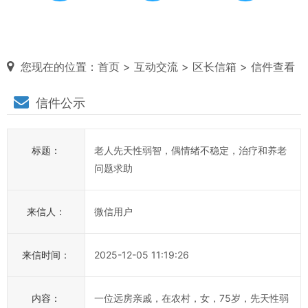
话
来信须知
我要写信
我要注册
对
您现在的位置：
首页
>
互动交流
>
区长信箱
> 信件查看
区
信件公示
长
说
标题：
老人先天性弱智，偶情绪不稳定，治疗和养老
信
问题求助
箱
说
来信人：
微信用户
明：
1、
来信时间：
2025-12-05 11:19:26
为
进
一
内容：
一位远房亲戚，在农村，女，75岁，先天性弱