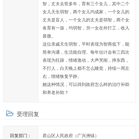
步
智，丈夫去世多年，育有三个女儿，其中二个
提
女儿天生弱智，两个女儿均成家，一个女儿的
高
丈夫是盲人，一个女儿的丈夫是弱智，两个女
君
各育有一孩，均弱智，另一女在外打工，收入
山
甚微。
区
这位亲戚天生弱智，平时表现为智商低下，能
政
简单沟通，生活能自理。每年估计会有三四次
府
表现为狂躁，情绪激动，大声哭闹，摔东西，
科
不打人，白天晚上都不怎么睡觉，持续一周左
学
右，情绪恢复平静。
化、
她这种情况，可以得到政府怎么样的治疗补助
民
和养老补助？
主
化
受理回复
水
平，
提
回复部门：
君山区人民政府（广兴洲镇）
高