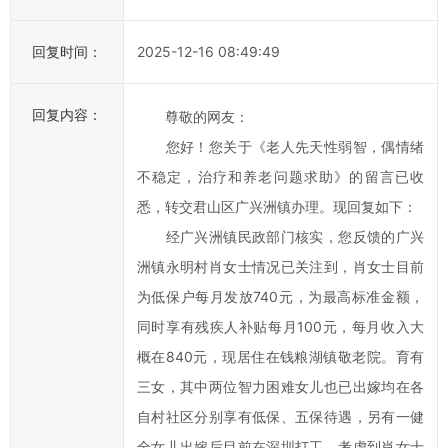
办
事
回复时间：
2025-12-16 08:49:49
效
率，
回复内容：
尊敬的网友：
欢
您好！您关于《老人先天性弱智，偶情绪
迎
不稳定，治疗和养老问题求助》的留言已收
您
通
悉，转交君山区广兴洲镇办理。现回复如下：
过
经广兴洲镇民政部门核实，您反馈的广兴
区
洲镇永明村肖女士情况已关注到，肖女士目前
长
为低保户每月发放740元，为最高标准金额，
信
同时享有残疾人补贴每月100元，每月收入大
箱
概在840元，现居住在钱粮湖镇敬老院。育有
对
三女，其中两位智力困难女儿也已出嫁均在各
君
山
自村社区分别享有低保、五保待遇，另有一健
区
全女儿出嫁后目前在深圳打工。考虑到肖女士