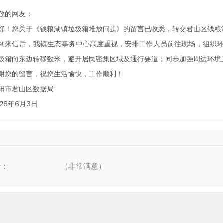
的网友：
您关于《钱粮湖镇垃圾箱堆放问题》的留言已收悉，转交君山区钱粮
信后，我镇生态事务中心高度重视，安排工作人员前往现场，组织环
圾箱向东边转移数米，避开居民密集区域及通行要道；同步加强周边环境
您的留言，祝您生活愉快，工作顺利！
市君山区数据局
6年6月3日
价：
（非常满意）