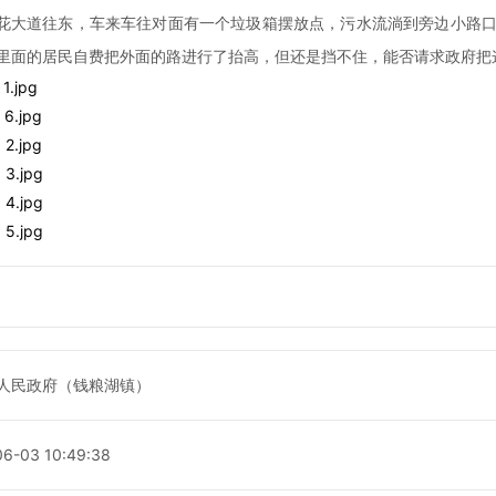
花大道往东，车来车往对面有一个垃圾箱摆放点，污水流淌到旁边小路
里面的居民自费把外面的路进行了抬高，但还是挡不住，能否请求政府把
：
1.jpg
：
6.jpg
：
2.jpg
：
3.jpg
：
4.jpg
：
5.jpg
人民政府（钱粮湖镇）
6-03 10:49:38