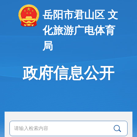
岳阳市君山区 文
化旅游广电体育
局
政府信息公开