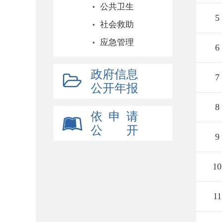
公共卫生
5
社会救助
应急管理
6
政府信息
7
公开年报
8
依 申 请
公 开
9
10
11