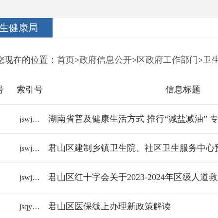
生健康局
您现在的位置：
首页
>
政府信息公开
>
区政府工作部门
>
卫
号
索引号
信息标题
jswjj/2026-2390573
jswjj/2026-2378648
君山区红十字会关于2023-2024年区级人
jswjj/2026-2374587
君山区医保线上办理新政策解读
jsqylbzj/2026-2373950