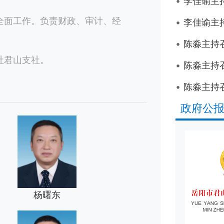
李佳谕主
面工作。负责财政、审计、经
李佳谕主
。
陈淼主持
君山支社。
陈淼主持
陈淼主持
政府公
杨曙东