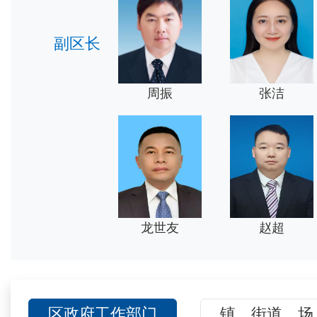
副区长
周振
张洁
龙世友
赵超
区政府工作部门
镇、街道、场