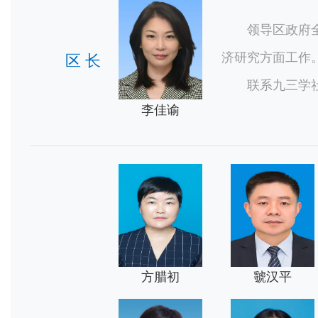
领导区政府全
济研究方面工作
区 长
联系九三学社
李佳谕
方腊初
虢汉平