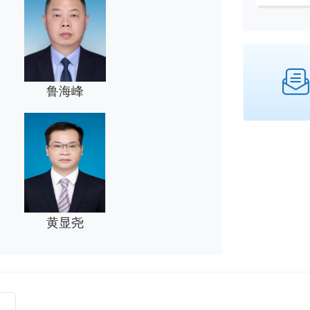
鲁海峰
黄显尧