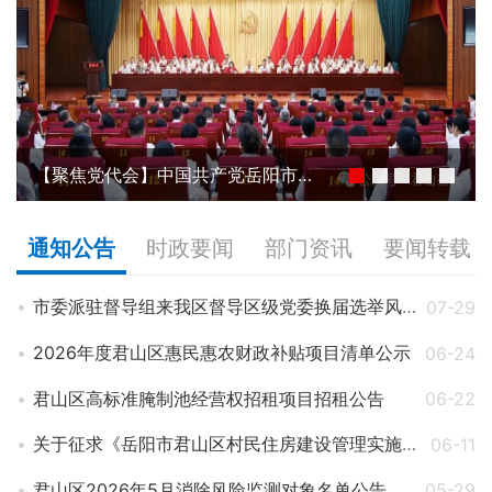
【聚焦党代会】中国共产党岳阳市君山区第七次代表大会开幕
通知公告
时政要闻
部门资讯
要闻转载
市委派驻督导组来我区督导区级党委换届选举风气
07-29
2026年度君山区惠民惠农财政补贴项目清单公示
06-24
君山区高标准腌制池经营权招租项目招租公告
06-22
关于征求《岳阳市君山区村民住房建设管理实施细则》（听证稿）意见的听证会公告
06-11
君山区2026年5月消除风险监测对象名单公告
05-29