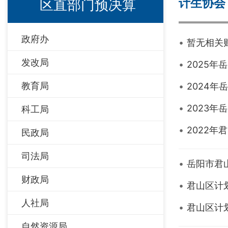
计生协会
区直部门预决算
政府办
暂无相关
发改局
2025
教育局
2024
2023
科工局
2022
民政局
司法局
岳阳市君
财政局
君山区计
人社局
君山区计
自然资源局